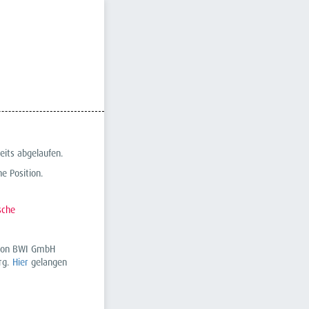
eits abgelaufen.
e Position.
sche
r von BWI GmbH
rg.
Hier
gelangen