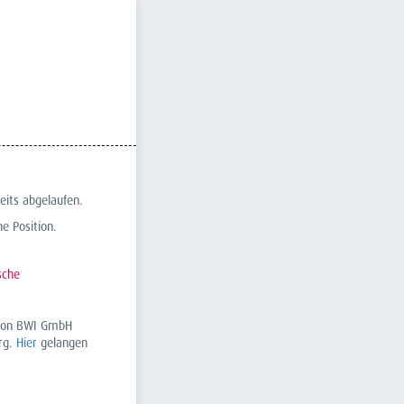
eits abgelaufen.
e Position.
sche
r von BWI GmbH
rg.
Hier
gelangen